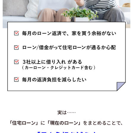
実は……
「住宅ローン」
に
「現在のローン」
をまとめることで、