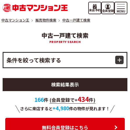
来店予約
会員登録
中古マンション王
販売物件検索
中古一戸建て検索
中古一戸建て検索
条件を絞って検索する
検索結果表示
434
166
件
(会員登録で+
件)
+4,980
さらに来店すると
件の物件が
見れます！
無料会員登録はこちら