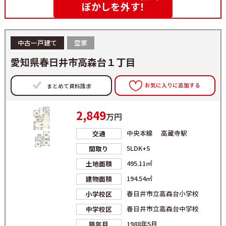
ぼかしを外す！
中古一戸建て
空家
愛知県春日井市高森台１丁目
お気に入りに追加する
まとめて資料請求
2,849
万円
中央本線 高蔵寺駅
交通
5LDK+S
間取り
495.11㎡
土地面積
194.54㎡
建物面積
春日井市立高森台小学校
小学校区
春日井市立高森台中学校
中学校区
1988年5月
築年月