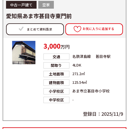
中古一戸建て
空家
愛知県あま市甚目寺東門前
お気に入りに追加する
まとめて資料請求
3,000
万円
名鉄津島線 甚目寺駅
交通
4LDK
間取り
271.2㎡
土地面積
125.54㎡
建物面積
あま市立甚目寺小学校
小学校区
-
中学校区
登録日：2025/11/9