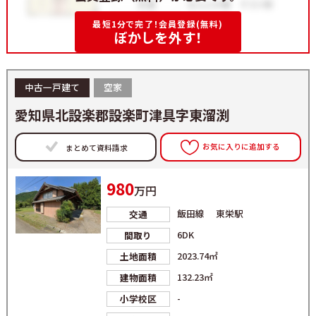
最短1分で完了！会員登録(無料)
ぼかしを外す！
中古一戸建て
空家
愛知県北設楽郡設楽町津具字東溜渕
お気に入りに追加する
まとめて資料請求
980
万円
飯田線 東栄駅
交通
6DK
間取り
2023.74㎡
土地面積
132.23㎡
建物面積
-
小学校区