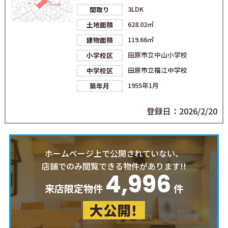
3LDK
間取り
628.02㎡
土地面積
119.66㎡
建物面積
田原市立中山小学校
小学校区
田原市立福江中学校
中学校区
1955年1月
築年月
登録日：2026/2/20
ホームページ上で公開されていない、
店舗でのみ閲覧できる物件があります!!
4,996
来店限定物件
件
大公開！