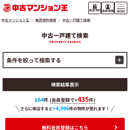
来店予約
会員登録
中古マンション王
販売物件検索
中古一戸建て検索
中古一戸建て検索
条件を絞って検索する
検索結果表示
435
164
件
(会員登録で+
件)
+4,996
さらに来店すると
件の物件が
見れます！
無料会員登録はこちら