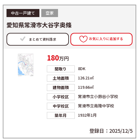
中古一戸建て
空家
愛知県常滑市大谷字奥條
お気に入りに追加する
まとめて資料請求
180
万円
8DK
間取り
126.21㎡
土地面積
119.66㎡
建物面積
常滑市立小鈴谷小学校
小学校区
常滑市立南陵中学校
中学校区
1932年1月
築年月
登録日：2025/12/5