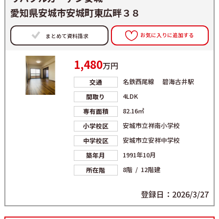
愛知県安城市安城町東広畔３８
お気に入りに追加する
まとめて資料請求
1,480
万円
名鉄西尾線 碧海古井駅
交通
4LDK
間取り
82.16㎡
専有面積
安城市立祥南小学校
小学校区
安城市立安祥中学校
中学校区
1991年10月
築年月
8階 / 12階建
所在階
登録日：2026/3/27