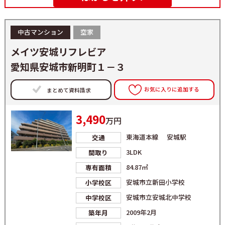
中古マンション
空家
メイツ安城リフレビア
愛知県安城市新明町１－３
お気に入りに追加する
まとめて資料請求
3,490
万円
東海道本線 安城駅
交通
3LDK
間取り
84.87㎡
専有面積
安城市立新田小学校
小学校区
安城市立安城北中学校
中学校区
2009年2月
築年月