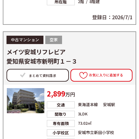
2階 / 8階建
所在階
登録日：2026/7/1
中古マンション
空家
メイツ安城リフレビア
愛知県安城市新明町１－３
お気に入りに追加する
まとめて資料請求
2,899
万円
東海道本線 安城駅
交通
3LDK
間取り
73.02㎡
専有面積
安城市立新田小学校
小学校区