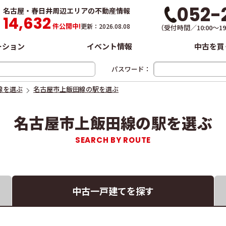
052-
名古屋・春日井周辺エリアの不動産情報
14,632
件
公開中!
更新：2026.08.08
（受付時間／10:00～
ーション
イベント情報
中古を買
パスワード：
線を選ぶ
名古屋市上飯田線の駅を選ぶ
名古屋市上飯田線の駅を選ぶ
中古一戸建て
を探す