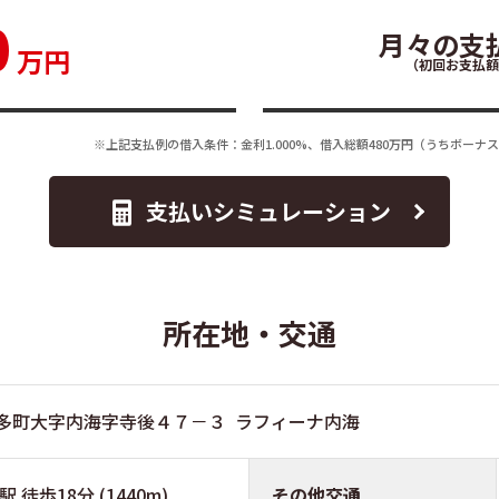
0
月々の支
万円
（初回お支払額
※上記支払例の借入条件：金利1.000%、借入総額
480
万円（うちボーナス
支払いシミュレーション
所在地・交通
多町大字内海字寺後４７－３ ラフィーナ内海
徒歩18分 (1440m)
その他交通