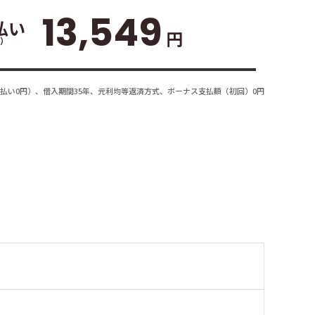
13,549
払い
円
）
払い0円）、借入期間35年、元利均等返済方式、ボーナス支払額（初回）0円