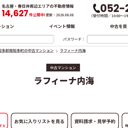
052-
名古屋・春日井周辺エリアの不動産情報
14,627
件
公開中!
更新：2026.08.08
（受付時間／10:00～
ーション
イベント情報
中古を買
パスワード：
知多郡南知多町の中古マンション
ラフィーナ内海
中古マンション
ラフィーナ内海
お気に入りリストを見る
する