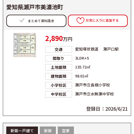
愛知県瀬戸市美濃池町
お気に入りに追加する
まとめて資料請求
2,890
万円
愛知環状鉄道 瀬戸口駅
交通
3LDK+S
間取り
135.72㎡
土地面積
98.01㎡
建物面積
瀬戸市立長根小学校
小学校区
瀬戸市立水無瀬中学校
中学校区
登録日：2026/6/21
新築一戸建て
新築
空家