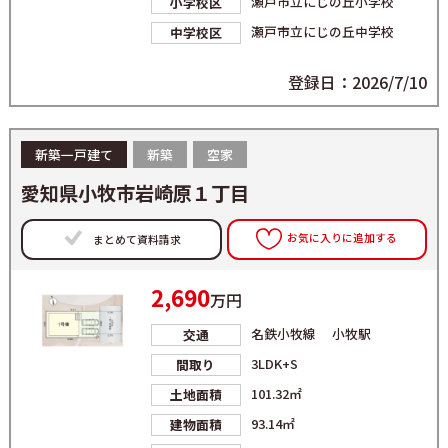
瀬戸市立にじの丘小学校
小学校区
瀬戸市立にじの丘中学校
中学校区
登録日：2026/7/10
新築一戸建て
新築
空家
愛知県小牧市岩崎原１丁目
お気に入りに追加する
まとめて資料請求
2,690
万円
名鉄小牧線 小牧駅
交通
3LDK+S
間取り
101.32㎡
土地面積
93.14㎡
建物面積