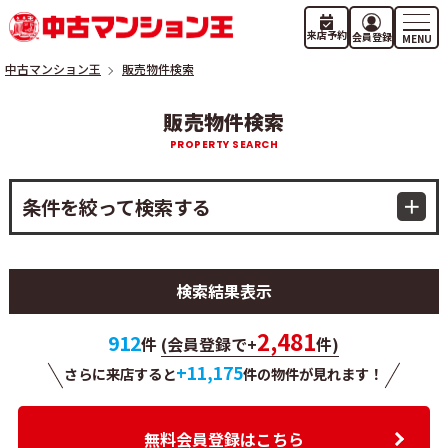
来店予約
会員登録
中古マンション王
販売物件検索
販売物件検索
条件を絞って検索する
検索結果表示
2,481
912
件
(会員登録で+
件)
+11,175
さらに来店すると
件の物件が
見れます！
無料会員登録はこちら