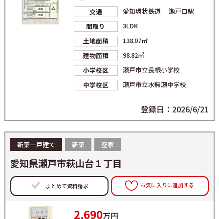
愛知環状鉄道 瀬戸口駅
交通
3LDK
間取り
138.07㎡
土地面積
98.82㎡
建物面積
瀬戸市立長根小学校
小学校区
瀬戸市立水無瀬中学校
中学校区
登録日：2026/6/21
新築一戸建て
新築
空家
愛知県瀬戸市萩山台１丁目
お気に入りに追加する
まとめて資料請求
2,690
万円