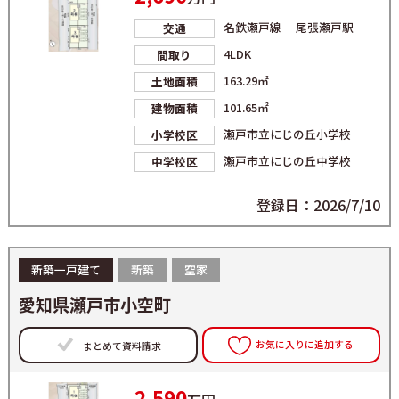
名鉄瀬戸線 尾張瀬戸駅
交通
4LDK
間取り
163.29㎡
土地面積
101.65㎡
建物面積
瀬戸市立にじの丘小学校
小学校区
瀬戸市立にじの丘中学校
中学校区
登録日：2026/7/10
新築一戸建て
新築
空家
愛知県瀬戸市小空町
お気に入りに追加する
まとめて資料請求
2,590