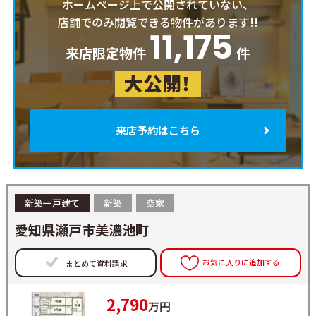
ホームページ上で公開されていない、
店舗でのみ閲覧できる物件があります!!
11,175
来店限定物件
件
大公開！
来店予約はこちら
新築一戸建て
新築
空家
愛知県瀬戸市美濃池町
お気に入りに追加する
まとめて資料請求
2,790
万円