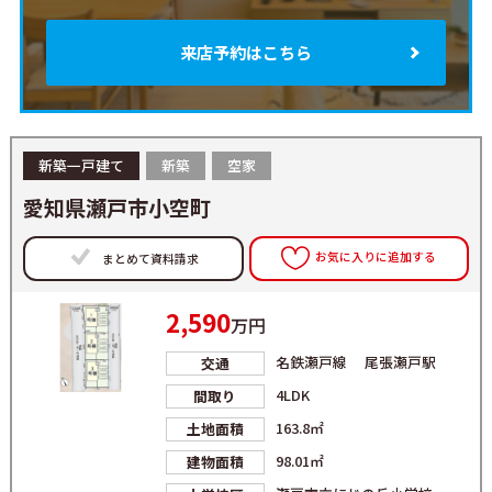
来店予約はこちら
新築一戸建て
新築
空家
愛知県瀬戸市小空町
お気に入りに追加する
まとめて資料請求
2,590
万円
名鉄瀬戸線 尾張瀬戸駅
交通
4LDK
間取り
163.8㎡
土地面積
98.01㎡
建物面積