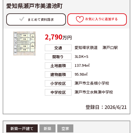
愛知県瀬戸市美濃池町
お気に入りに追加する
まとめて資料請求
2,790
万円
愛知環状鉄道 瀬戸口駅
交通
3LDK+S
間取り
137.94㎡
土地面積
95.98㎡
建物面積
瀬戸市立長根小学校
小学校区
瀬戸市立水無瀬中学校
中学校区
登録日：2026/6/21
新築一戸建て
新築
空家