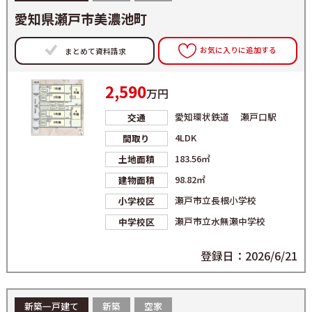
愛知県瀬戸市美濃池町
お気に入りに追加する
まとめて資料請求
2,590
万円
愛知環状鉄道 瀬戸口駅
交通
4LDK
間取り
183.56㎡
土地面積
98.82㎡
建物面積
瀬戸市立長根小学校
小学校区
瀬戸市立水無瀬中学校
中学校区
登録日：2026/6/21
新築一戸建て
新築
空家