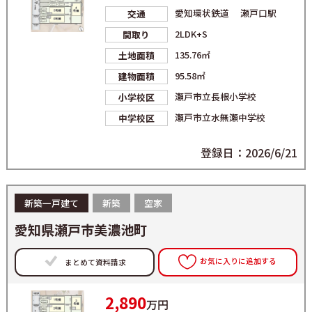
愛知環状鉄道 瀬戸口駅
交通
2LDK+S
間取り
135.76㎡
土地面積
95.58㎡
建物面積
瀬戸市立長根小学校
小学校区
瀬戸市立水無瀬中学校
中学校区
登録日：2026/6/21
新築一戸建て
新築
空家
愛知県瀬戸市美濃池町
お気に入りに追加する
まとめて資料請求
2,890
万円