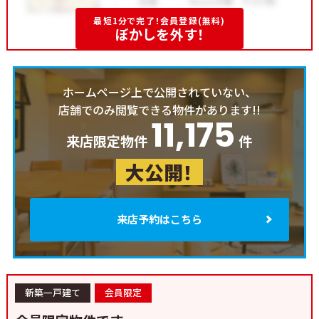
最短1分で完了！会員登録(無料)
ぼかしを外す！
ホームページ上で公開されていない、
店舗でのみ閲覧できる物件があります!!
11,175
来店限定物件
件
大公開！
来店予約はこちら
新築一戸建て
会員限定