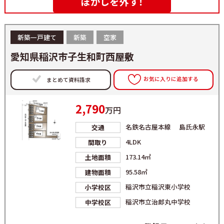
ぼかしを外す！
新築一戸建て
新築
空家
愛知県稲沢市子生和町西屋敷
お気に入りに追加する
まとめて資料請求
2,790
万円
名鉄名古屋本線 島氏永駅
交通
4LDK
間取り
173.14㎡
土地面積
95.58㎡
建物面積
稲沢市立稲沢東小学校
小学校区
稲沢市立治郎丸中学校
中学校区