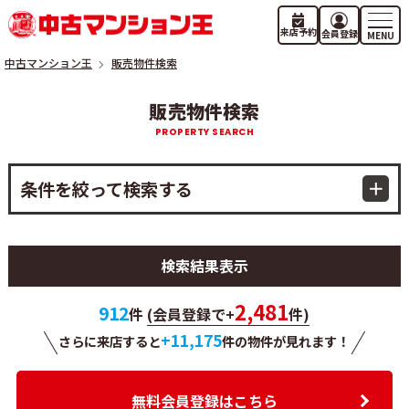
来店予約
会員登録
中古マンション王
販売物件検索
販売物件検索
条件を絞って検索する
検索結果表示
2,481
912
件
(会員登録で+
件)
+11,175
さらに来店すると
件の物件が
見れます！
無料会員登録はこちら