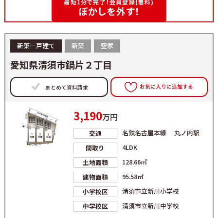
最短1分で完了！会員登録(無料)
ぼかしを外す！
新築一戸建て
新築
空家
愛知県清須市鍋片２丁目
お気に入りに追加する
まとめて資料請求
3,190
万円
名鉄名古屋本線 丸ノ内駅
交通
4LDK
間取り
128.66㎡
土地面積
95.58㎡
建物面積
清須市立新川小学校
小学校区
清須市立新川中学校
中学校区