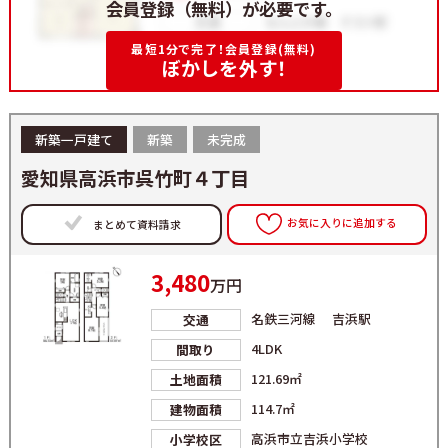
会員登録（無料）が必要です。
最短1分で完了！会員登録(無料)
ぼかしを外す！
新築一戸建て
新築
未完成
愛知県高浜市呉竹町４丁目
お気に入りに追加する
まとめて資料請求
3,480
万円
名鉄三河線 吉浜駅
交通
4LDK
間取り
121.69㎡
土地面積
114.7㎡
建物面積
高浜市立吉浜小学校
小学校区