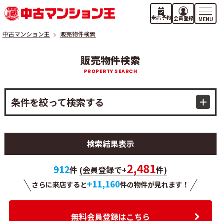
来店予約
会員登録
中古マンション王
販売物件検索
販売物件検索
条件を絞って検索する
検索結果表示
2,481
912
件
(会員登録で+
件)
+11,160
さらに来店すると
件の物件が
見れます！
無料会員登録はこちら