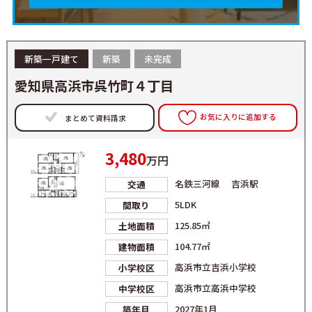
新築一戸建て
新築
未完成
愛知県高浜市呉竹町４丁目
お気に入りに追加する
まとめて資料請求
3,480
万円
名鉄三河線 吉浜駅
交通
5LDK
間取り
125.85㎡
土地面積
104.77㎡
建物面積
高浜市立吉浜小学校
小学校区
高浜市立高浜中学校
中学校区
2027年1月
築年月