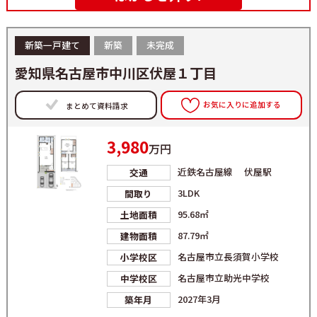
新築一戸建て
新築
未完成
愛知県名古屋市中川区伏屋１丁目
お気に入りに追加する
まとめて資料請求
3,980
万円
近鉄名古屋線 伏屋駅
交通
3LDK
間取り
95.68㎡
土地面積
87.79㎡
建物面積
名古屋市立長須賀小学校
小学校区
名古屋市立助光中学校
中学校区
2027年3月
築年月