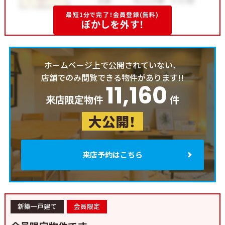
最短1分で完了！会員登録(無料)
ぼかしを外す！
ホームページ上で公開されていない、
店舗でのみ閲覧できる物件があります!!
11,160
来店限定物件
件
大公開！
来店予約はこちら
新築一戸建て
会員限定