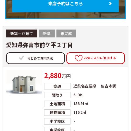
来店予約はこちら
新築一戸建て
新築
未完成
愛知県弥富市前ケ平２丁目
お気に入りに追加する
まとめて資料請求
2,880
万円
近鉄名古屋線 佐古木駅
交通
5LDK
間取り
158.91㎡
土地面積
116.2㎡
建物面積
-
小学校区
-
中学校区