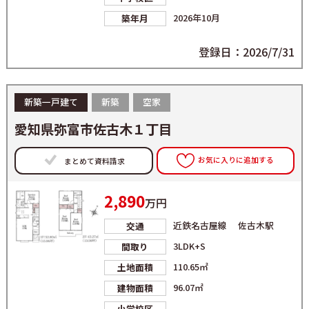
2026年10月
築年月
登録日：2026/7/31
新築一戸建て
新築
空家
愛知県弥富市佐古木１丁目
お気に入りに追加する
まとめて資料請求
2,890
万円
近鉄名古屋線 佐古木駅
交通
3LDK+S
間取り
110.65㎡
土地面積
96.07㎡
建物面積
-
小学校区