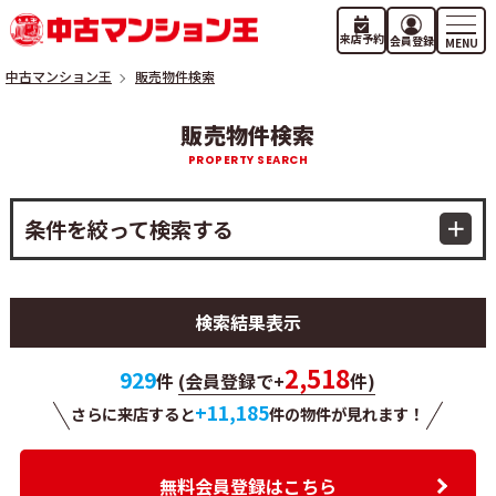
来店予約
会員登録
中古マンション王
販売物件検索
販売物件検索
条件を絞って検索する
検索結果表示
2,518
929
件
(会員登録で+
件)
+11,185
さらに来店すると
件の物件が
見れます！
無料会員登録はこちら